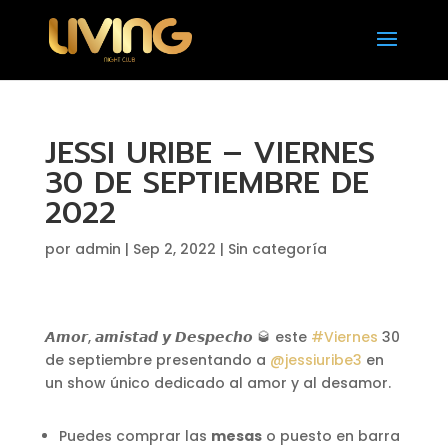
JESSI URIBE – VIERNES
30 DE SEPTIEMBRE DE
2022
por
admin
|
Sep 2, 2022
|
Sin categoría
𝘼𝙢𝙤𝙧, 𝙖𝙢𝙞𝙨𝙩𝙖𝙙 𝙮 𝘿𝙚𝙨𝙥𝙚𝙘𝙝𝙤 🥃 este
#Viernes
30
de septiembre presentando a
@jessiuribe3
en
un show único dedicado al amor y al desamor.
Puedes comprar las
mesas
o puesto en barra